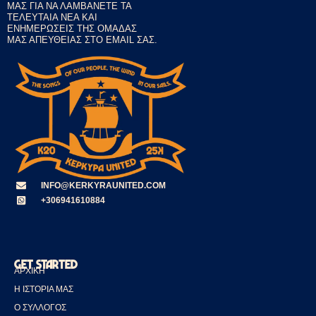
a
ΜΑΣ ΓΙΑ ΝΑ ΛΑΜΒΆΝΕΤΕ ΤΑ
i
ΤΕΛΕΥΤΑΊΑ ΝΈΑ ΚΑΙ
l
ΕΝΗΜΕΡΏΣΕΙΣ ΤΗΣ ΟΜΆΔΑΣ
ΜΑΣ ΑΠΕΥΘΕΊΑΣ ΣΤΟ EMAIL ΣΑΣ.
INFO@KERKYRAUNITED.COM
+306941610884
GET STARTED
ΑΡΧΙΚΉ
Η ΙΣΤΟΡΊΑ ΜΑΣ
Ο ΣΎΛΛΟΓΟΣ