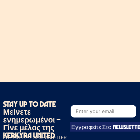
STAY UP TO DATE
*
E
E
Μείνετε
m
m
a
a
ενημερωμένοι –
i
i
Γίνε μέλος της
Εγγραφείτε Στο Newslett
l
l
*
E
Kerkyra United
m
ΕΓΓΡΑΦΕΊΤΕ ΣΤΟ NEWSLETTER