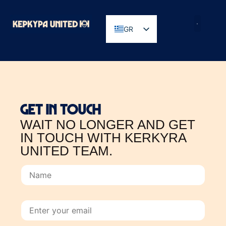
GR
EN
GET IN TOUCH
WAIT NO LONGER AND GET
IN TOUCH WITH KERKYRA
UNITED TEAM.
N
a
m
e
E
m
a