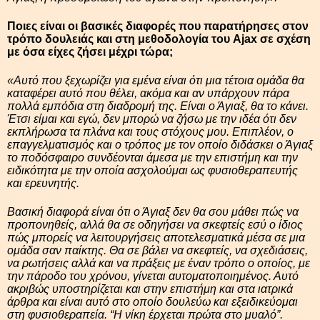
Ποιες είναι οι βασικές διαφορές που παρατήρησες στον
τρόπο δουλειάς και στη μεθοδολογία του Ajax σε σχέση
με όσα είχες ζήσει μέχρι τώρα;
«Αυτό που ξεχωρίζει για εμένα είναι ότι μια τέτοια ομάδα θα
καταφέρει αυτό που θέλει, ακόμα και αν υπάρχουν πάρα
πολλά εμπόδια στη διαδρομή της. Είναι ο Άγιαξ, θα το κάνει.
Έτσι είμαι και εγώ, δεν μπορώ να ζήσω με την ιδέα ότι δεν
εκπλήρωσα τα πλάνα και τους στόχους μου. Επιπλέον, ο
επαγγελματισμός και ο τρόπος με τον οποίο διδάσκει ο Άγιαξ
το ποδόσφαιρο συνδέονται άμεσα με την επιστήμη και την
ειδικότητα με την οποία ασχολούμαι ως φυσιοθεραπευτής
και ερευνητής.
Βασική διαφορά είναι ότι ο Άγιαξ δεν θα σου μάθει πώς να
προπονηθείς, αλλά θα σε οδηγήσει να σκεφτείς εσύ ο ίδιος
πώς μπορείς να λειτουργήσεις αποτελεσματικά μέσα σε μια
ομάδα σαν παίκτης. Θα σε βάλει να σκεφτείς, να σχεδιάσεις,
να ρωτήσεις αλλά και να πράξεις με έναν τρόπο ο οποίος, με
την πάροδο του χρόνου, γίνεται αυτοματοποιημένος. Αυτό
ακριβώς υποστηρίζεται και στην επιστήμη και στα ιατρικά
άρθρα και είναι αυτό στο οποίο δουλεύω και εξειδικεύομαι
στη φυσιοθεραπεία. “Η νίκη έρχεται πρώτα στο μυαλό”.