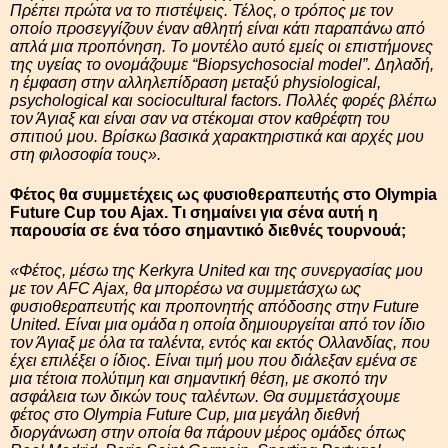
Πρέπει πρώτα να το πιστέψεις. Τέλος, ο τρόπος με τον
οποίο προσεγγίζουν έναν αθλητή είναι κάτι παραπάνω από
απλά μια προπόνηση. Το μοντέλο αυτό εμείς οι επιστήμονες
της υγείας το ονομάζουμε “Biopsychosocial model”. Δηλαδή,
η έμφαση στην αλληλεπίδραση μεταξύ physiological,
psychological και sociocultural factors. Πολλές φορές βλέπω
τον Άγιαξ και είναι σαν να στέκομαι στον καθρέφτη του
σπιτιού μου. Βρίσκω βασικά χαρακτηριστικά και αρχές μου
στη φιλοσοφία τους».
Φέτος θα συμμετέχεις ως φυσιοθεραπευτής στο Olympia
Future Cup του Ajax. Τι σημαίνει για σένα αυτή η
παρουσία σε ένα τόσο σημαντικό διεθνές τουρνουά;
«Φέτος, μέσω της Kerkyra United και της συνεργασίας μου
με τον AFC Ajax, θα μπορέσω να συμμετάσχω ως
φυσιοθεραπευτής και προπονητής απόδοσης στην Future
United. Είναι μια ομάδα η οποία δημιουργείται από τον ίδιο
τον Άγιαξ με όλα τα ταλέντα, εντός και εκτός Ολλανδίας, που
έχει επιλέξει ο ίδιος. Είναι τιμή μου που διάλεξαν εμένα σε
μια τέτοια πολύτιμη και σημαντική θέση, με σκοπό την
ασφάλεια των δικών τους ταλέντων. Θα συμμετάσχουμε
φέτος στο Olympia Future Cup, μια μεγάλη διεθνή
διοργάνωση στην οποία θα πάρουν μέρος ομάδες όπως