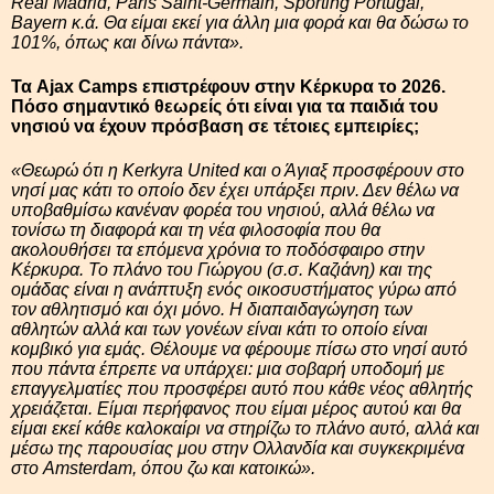
Real Madrid, Paris Saint-Germain, Sporting Portugal,
Bayern κ.ά. Θα είμαι εκεί για άλλη μια φορά και θα δώσω το
101%, όπως και δίνω πάντα».
Τα Ajax Camps επιστρέφουν στην Κέρκυρα το 2026.
Πόσο σημαντικό θεωρείς ότι είναι για τα παιδιά του
νησιού να έχουν πρόσβαση σε τέτοιες εμπειρίες;
«Θεωρώ ότι η Kerkyra United και ο Άγιαξ προσφέρουν στο
νησί μας κάτι το οποίο δεν έχει υπάρξει πριν. Δεν θέλω να
υποβαθμίσω κανέναν φορέα του νησιού, αλλά θέλω να
τονίσω τη διαφορά και τη νέα φιλοσοφία που θα
ακολουθήσει τα επόμενα χρόνια το ποδόσφαιρο στην
Κέρκυρα. Το πλάνο του Γιώργου (σ.σ. Καζιάνη) και της
ομάδας είναι η ανάπτυξη ενός οικοσυστήματος γύρω από
τον αθλητισμό και όχι μόνο. Η διαπαιδαγώγηση των
αθλητών αλλά και των γονέων είναι κάτι το οποίο είναι
κομβικό για εμάς. Θέλουμε να φέρουμε πίσω στο νησί αυτό
που πάντα έπρεπε να υπάρχει: μια σοβαρή υποδομή με
επαγγελματίες που προσφέρει αυτό που κάθε νέος αθλητής
χρειάζεται. Είμαι περήφανος που είμαι μέρος αυτού και θα
είμαι εκεί κάθε καλοκαίρι να στηρίζω το πλάνο αυτό, αλλά και
μέσω της παρουσίας μου στην Ολλανδία και συγκεκριμένα
στο Amsterdam, όπου ζω και κατοικώ».