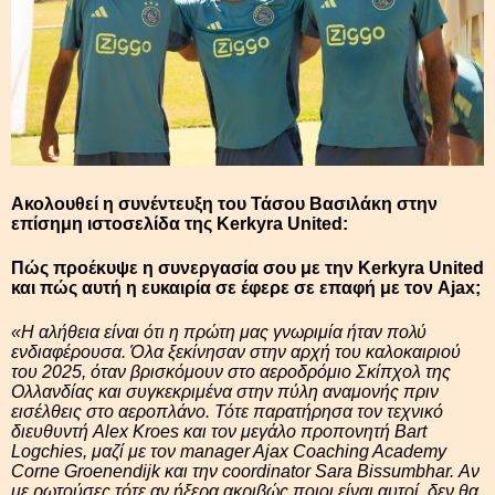
Ακολουθεί η συνέντευξη του Τάσου Βασιλάκη στην
επίσημη ιστοσελίδα της Kerkyra United:
Πώς προέκυψε η συνεργασία σου με την Kerkyra United
και πώς αυτή η ευκαιρία σε έφερε σε επαφή με τον Ajax;
«Η αλήθεια είναι ότι η πρώτη μας γνωριμία ήταν πολύ
ενδιαφέρουσα. Όλα ξεκίνησαν στην αρχή του καλοκαιριού
του 2025, όταν βρισκόμουν στο αεροδρόμιο Σκίπχολ της
Ολλανδίας και συγκεκριμένα στην πύλη αναμονής πριν
εισέλθεις στο αεροπλάνο. Τότε παρατήρησα τον τεχνικό
διευθυντή Alex Kroes και τον μεγάλο προπονητή Bart
Logchies, μαζί με τον manager Ajax Coaching Academy
Corne Groenendijk και την coordinator Sara Bissumbhar. Αν
με ρωτούσες τότε αν ήξερα ακριβώς ποιοι είναι αυτοί, δεν θα