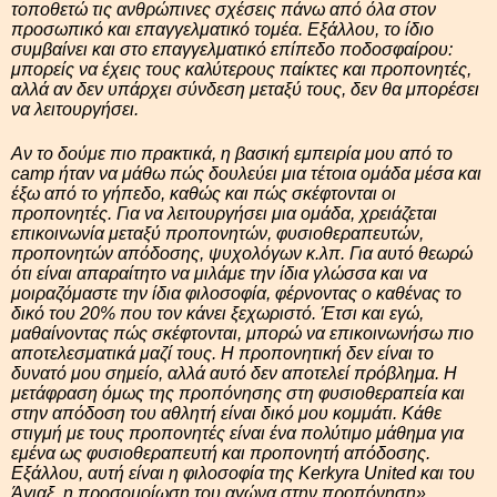
τοποθετώ τις ανθρώπινες σχέσεις πάνω από όλα στον
προσωπικό και επαγγελματικό τομέα. Εξάλλου, το ίδιο
συμβαίνει και στο επαγγελματικό επίπεδο ποδοσφαίρου:
μπορείς να έχεις τους καλύτερους παίκτες και προπονητές,
αλλά αν δεν υπάρχει σύνδεση μεταξύ τους, δεν θα μπορέσει
να λειτουργήσει.
Αν το δούμε πιο πρακτικά, η βασική εμπειρία μου από το
camp ήταν να μάθω πώς δουλεύει μια τέτοια ομάδα μέσα και
έξω από το γήπεδο, καθώς και πώς σκέφτονται οι
προπονητές. Για να λειτουργήσει μια ομάδα, χρειάζεται
επικοινωνία μεταξύ προπονητών, φυσιοθεραπευτών,
προπονητών απόδοσης, ψυχολόγων κ.λπ. Για αυτό θεωρώ
ότι είναι απαραίτητο να μιλάμε την ίδια γλώσσα και να
μοιραζόμαστε την ίδια φιλοσοφία, φέρνοντας ο καθένας το
δικό του 20% που τον κάνει ξεχωριστό. Έτσι και εγώ,
μαθαίνοντας πώς σκέφτονται, μπορώ να επικοινωνήσω πιο
αποτελεσματικά μαζί τους. Η προπονητική δεν είναι το
δυνατό μου σημείο, αλλά αυτό δεν αποτελεί πρόβλημα. Η
μετάφραση όμως της προπόνησης στη φυσιοθεραπεία και
στην απόδοση του αθλητή είναι δικό μου κομμάτι. Κάθε
στιγμή με τους προπονητές είναι ένα πολύτιμο μάθημα για
εμένα ως φυσιοθεραπευτή και προπονητή απόδοσης.
Εξάλλου, αυτή είναι η φιλοσοφία της Kerkyra United και του
Άγιαξ, η προσομοίωση του αγώνα στην προπόνηση».