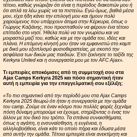
τέτοιο, καθώς γνώριζαν ότι είναι η περίοδος διακοπών μου ή
ότι απλά τα λέω χωρίς να τα πιστεύω. Εγώ όμως, βαθιά μέσα
μου, είχα ήδη κάνει την επιλογή μου και ήμουν πολύ
χαρούμενος που υπάρχουν άτομα στην Κέρκυρα, όπως ο
Γιώργος Καζιάνης, που προσπαθούν να φέρουν ένα τέτοιο
επίπεδο στο νησί. Ήθελα πολύ να τον γνωρίσω και να
μοιραστώ μαζί του, καθώς και με την ομάδα του, ιδέες και
πλάνα. Η επόμενη κίνησή μου ήταν να εμφανιστώ στο καμπ
με δικό μου εξοπλισμό φυσιοθεραπείας, με σκοπό την
ασφάλεια των δικών μας παιδιών. Έτσι ξεκίνησε το ταξίδι της
Kerkyra United και η συνεργασία μου με τον AFC Ajax».
Τι εμπειρίες αποκόμισες από τη συμμετοχή σου στα
Ajax Camps Kerkyra 2025 και πόσο σημαντική ήταν
αυτή η εμπειρία για την επαγγελματική σου εξέλιξη;
«Το πιο σημαντικό από την περίοδό μου στα Ajax Camps
Kerkyra 2025 θεωρώ ότι ήταν η συνεργασία με την ομάδα
του camp. Ζούμε σε έναν κόσμο που πολλές φορές ξεχνάμε
πόση δύναμη μπορούμε να έχουμε, στηρίζοντας ο ένας τον
άλλον με τον δικό του τρόπο. Τα σπάνια συναισθήματα,
όπως η αγάπη, η ενσυναίσθηση, η ευγένεια, η
αλληλοβοήθεια, είναι κάτι το οποίο πήρα και έδωσα μέσα
από αυτήν την ομάδα. Τέτοια εμπειρία είναι ανεκτίμητη και