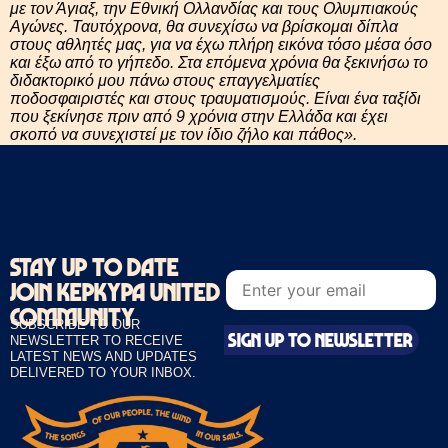
με τον Άγιαξ, την Εθνική Ολλανδίας και τους Ολυμπιακούς
Αγώνες. Ταυτόχρονα, θα συνεχίσω να βρίσκομαι δίπλα
στους αθλητές μας, για να έχω πλήρη εικόνα τόσο μέσα όσο
και έξω από το γήπεδο. Στα επόμενα χρόνια θα ξεκινήσω το
διδακτορικό μου πάνω στους επαγγελματίες
ποδοσφαιριστές και στους τραυματισμούς. Είναι ένα ταξίδι
που ξεκίνησε πριν από 9 χρόνια στην Ελλάδα και έχει
σκοπό να συνεχιστεί με τον ίδιο ζήλο και πάθος».
STAY UP TO DATE
E
E
m
JOIN KEPKYPA UNITED
m
a
a
i
COMMUNITY
i
SUBSCRIBE TO OUR
l
SIGN UP TO NEWSLETTER
l
NEWSLETTER TO RECEIVE
E
*
LATEST NEWS AND UPDATES
m
DELIVERED TO YOUR INBOX.
a
i
l
E
m