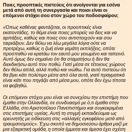
Ποιες προοπτικές πιστεύεις ότι ανοίγονται για εσένα
μετά από αυτή τη συνεργασία και ποιοι είναι οι
επόμενοι στόχοι σου στον χώρο του ποδοσφαίρου;
«Όπως καθένας φαντάζεται, οι προοπτικές είναι
εκατοντάδες, το θέμα είναι ποιες μπορείς να δεις και να
αρπάξεις, καθώς και ποιες σου αντιστοιχούν και σου
ταιριάζουν. Δεν θέλω να λέω μεγάλα λόγια ούτε να
προτρέχω, καθώς η ζωή είναι γεμάτη εκπλήξεις, οπότε
προσπαθώ να κρατάω τον εαυτό μου γειωμένο και ταπεινό.
Αυτό όμως δεν σημαίνει ότι θα σταματήσω ή δεν θα
διεκδικήσω αυτό που ποθώ. Γιατί μέσα σε τέτοιους χώρους
δεν θέλω απλά, αλλά ποθώ και νιώθω. Για αυτό πιστεύω ότι
θα βγει κάτι πολύτιμο μέσα από όλα αυτά, γιατί πραγματικά
είναι κάτι που πηγάζει από μέσα μου, οπότε δεν έχω τίποτα
να φοβηθώ.
Οι επόμενοι στόχοι μου είναι να συνεχίσω την επιστήμη που
έμαθα στην Ολλανδία, σε συνδυασμό με ό,τι έμαθα στην
Ελλάδα, στο Αριστοτέλειο Πανεπιστήμιο και συγκεκριμένα
στις επιστήμες υγείας. Αυτή τη στιγμή εκπαιδεύομαι ως
ερευνητής με ειδίκευση στις «αλλαγές εγκεφάλου μετά από
τραυματισμούς». Έχω σκοπό να δημοσιεύσω άρθρα μαζί με
μια εξαιρετική ομάδα, η οποία έμμεσα και άμεσα έχει σχέση