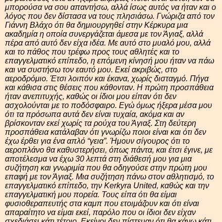
μπορούσα να σου απαντήσω, αλλά ίσως αυτός να ήταν και ο
λόγος που δεν δίστασα να τους πλησιάσω. Γνώριζα από τον
Γιάννη Βλάχο ότι θα δημιουργηθεί στην Κέρκυρα μια
ακαδημία η οποία συνεργάζεται άμεσα με τον Άγιαξ, αλλά
πέρα από αυτό δεν είχα ιδέα. Με αυτό στο μυαλό μου, αλλά
και το πάθος που τρέφω προς τους αθλητές και το
επαγγελματικό επίπεδο, η επόμενη κίνησή μου ήταν να πάω
και να συστήσω τον εαυτό μου. Εκεί ακριβώς, στο
αεροδρόμιο. Έτσι λοιπόν και έκανα, χωρίς δισταγμό. Πήγα
και κάθισα στις θέσεις που κάθονταν. Η πρώτη προσπάθεια
ήταν ανεπιτυχής, καθώς οι ίδιοι μου είπαν ότι δεν
ασχολούνται με το ποδόσφαιρο. Εγώ όμως ήξερα μέσα μου
ότι τα πρόσωπα αυτά δεν είναι τυχαία, ακόμα και αν
βρίσκονταν εκεί χωρίς τα ρούχα του Άγιαξ. Στη δεύτερη
προσπάθεια κατάλαβαν ότι γνωρίζω ποιοι είναι και ότι δεν
έχω έρθει για ένα απλό “γεια”. Ήμουν σίγουρος ότι το
αεροπλάνο θα καθυστερήσει, όπως πάντα, και έτσι έγινε, με
αποτέλεσμα να έχω 30 λεπτά στη διάθεσή μου για μια
συζήτηση και γνωριμία που θα οδηγούσε στην πρώτη μου
επαφή με τον Άγιαξ. Μια συζήτηση πάνω στον αθλητισμό, το
επαγγελματικό επίπεδο, την Kerkyra United, καθώς και την
επαγγελματική μου πορεία. Τους είπα ότι θα είμαι
φυσιοθεραπευτής στα καμπ που ετοιμάζουν και ότι είναι
απαραίτητο να είμαι εκεί, παρόλο που οι ίδιοι δεν είχαν
σχεδιάσει κάτι τέτοιο. Εκείνοι δεν πίστευαν ότι θα κάνω κάτι