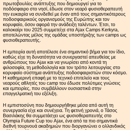
πρωτοβουλίες ανάπτυξης που δημιουργεί για το
ποδόσφαιρο στο νησί, έδωσε στον νεαρό φυσιοθεραπευτή
την ευκαιρία να συνδεθεί με έναν από τους σημαντικότερους
ποδοσφαιρικούς οργανισμούς της Ευρώπης και τον
κορυφαίο, όσον αφορά την ανάδειξη ταλέντων. Έτσι, το
καλοκαίρι του 2025 συμμετείχε στα Ajax Camps Kerkyra,
αποτελώντας μέλος της ομάδας υποστήριξης των camps ως
φυσιοθεραπευτής.
Η εμπειρία αυτή αποτέλεσε ένα σημαντικό βήμα για τον ίδιο,
καθώς είχε τη δυνατότητα να συνεργαστεί απευθείας με
ανθρώπους του Ajax και να γνωρίσει από κοντά τη
φιλοσοφία, τη μεθοδολογία και τον τρόπο λειτουργίας στο
κορυφαίο σύστημα ανάπτυξης ποδοσφαιριστών στον κόσμο.
Η καθημερινή επαφή με το τεχνικό επιτελείο και τους
νεαρούς αθλητές του camp του έδωσε πολύτιμες γνώσεις
και εμπειρίες, που συμβάλλουν ουσιαστικά στην
επαγγελματική του εξέλιξη.
Η εμπιστοσύνη που δημιουργήθηκε μέσα από αυτή τη
συνεργασία είχε και συνέχεια. Τη φετινή χρονιά, ο Τάσος
Βασιλάκης θα συμμετάσχει ως φυσιοθεραπευτής στο
Olympia Future Cup του Ajax, ένα από τα πιο σημαντικά
διεθνή τουρνουά ακαδημιών που διοργανώνει ο ολλανδικός