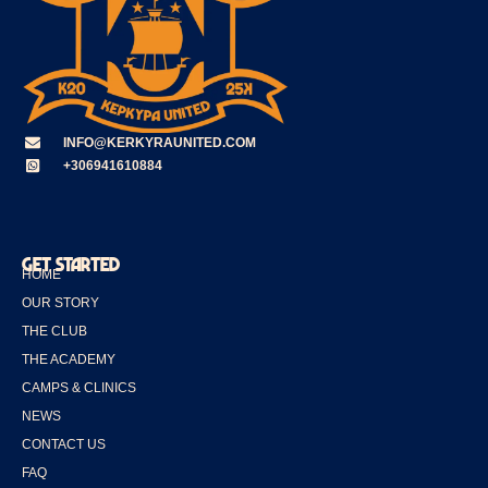
a
i
l
INFO@KERKYRAUNITED.COM
+306941610884
GET STARTED
HOME
OUR STORY
THE CLUB
THE ACADEMY
CAMPS & CLINICS
NEWS
CONTACT US
FAQ